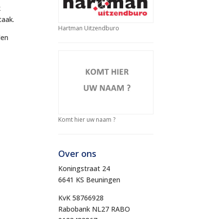
k
taak.
Hartman Uitzendburo
len
Komt hier uw naam ?
Over ons
Koningstraat 24
6641 KS Beuningen
KvK 58766928
Rabobank NL27 RABO