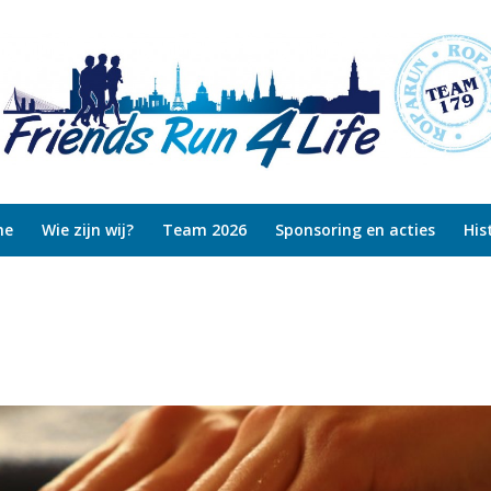
me
Wie zijn wij?
Team 2026
Sponsoring en acties
His