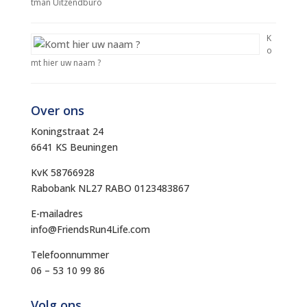
tman Uitzendburo
K
o
mt hier uw naam ?
Over ons
Koningstraat 24
6641 KS Beuningen
KvK 58766928
Rabobank NL27 RABO 0123483867
E-mailadres
info@FriendsRun4Life.com
Telefoonnummer
06 – 53 10 99 86
Volg ons