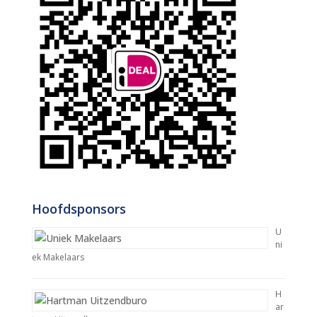
Hoofdsponsors
U
ni
ek Makelaars
H
ar