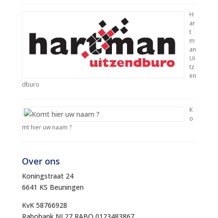
H
ar
t
m
an
Ui
tz
en
dburo
K
o
mt hier uw naam ?
Over ons
Koningstraat 24
6641 KS Beuningen
KvK 58766928
Rabobank NL27 RABO 0123483867