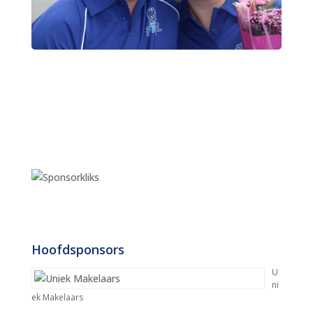
Hoofdsponsors
U
ni
ek Makelaars